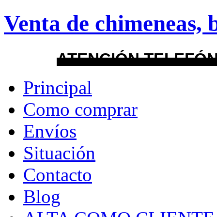
Venta de chimeneas, b
About
Guides
FAQs
Layout
ATENCIÓN TELEFÓN
Principal
default
Como comprar
android
Envíos
Menu Style
Situación
Mega
Contacto
Css
Blog