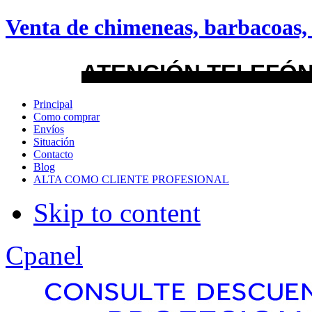
android
Venta de chimeneas, barbacoas, 
Menu Style
ATENCIÓN TELEFÓN
Mega
Principal
Como comprar
Css
Envíos
Situación
Contacto
Dropline
Blog
ALTA COMO CLIENTE PROFESIONAL
Split
Skip to content
Apply
Reset
Cpanel