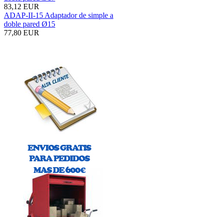
83,12 EUR
ADAP-II-15 Adaptador de simple a
doble pared Ø15
77,80 EUR