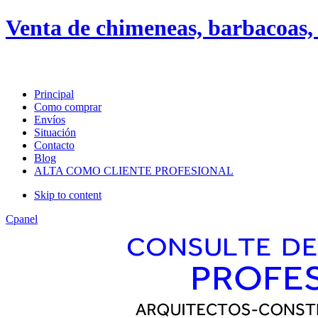
About
Guides
FAQs
Venta de chimeneas, barbacoas, 
Layout
default
android
Principal
Como comprar
Menu Style
Envíos
Situación
Mega
Contacto
Css
Blog
Dropline
ALTA COMO CLIENTE PROFESIONAL
Split
Skip to content
Apply
Reset
Cpanel