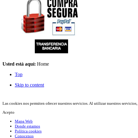
Usted está aquí:
Home
Top
Skip to content
© 2012 Hiperchimeneas. C\Clavel 12.
Rincón de la Victoria (Málaga)
. C.I.F. B-92590454. Tfno:
952 407 8
Las cookies nos permiten ofrecer nuestros servicios. Al utilizar nuestros servicio
Acepto
Mapa Web
Donde estamos
Política cookies
Conocenos