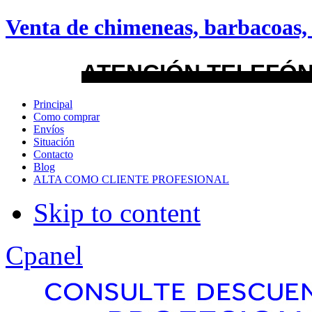
android
Venta de chimeneas, barbacoas, 
Menu Style
ATENCIÓN TELEFÓN
Mega
Principal
Como comprar
Css
Envíos
Situación
Contacto
Dropline
Blog
ALTA COMO CLIENTE PROFESIONAL
Split
Skip to content
Apply
Reset
Cpanel