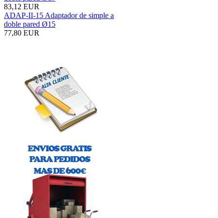
83,12 EUR
ADAP-II-15 Adaptador de simple a
doble pared Ø15
77,80 EUR