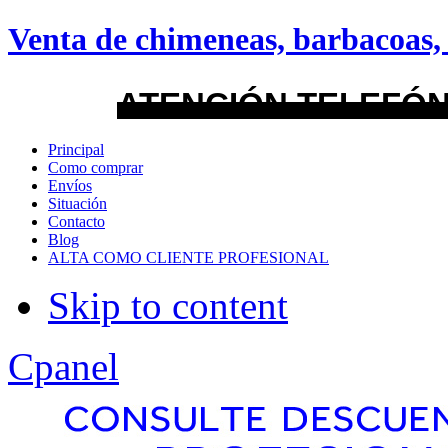
android
Venta de chimeneas, barbacoas, 
Menu Style
ATENCIÓN TELEFÓN
Mega
Principal
Como comprar
Css
Envíos
Situación
Contacto
Dropline
Blog
ALTA COMO CLIENTE PROFESIONAL
Split
Skip to content
Apply
Reset
Cpanel