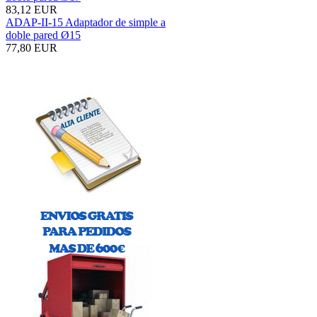
83,12 EUR
ADAP-II-15 Adaptador de simple a
doble pared Ø15
77,80 EUR