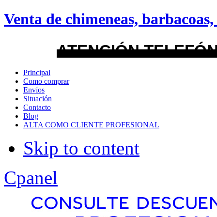
android
Venta de chimeneas, barbacoas, 
Menu Style
ATENCIÓN TELEFÓN
Mega
Principal
Como comprar
Css
Envíos
Situación
Contacto
Dropline
Blog
ALTA COMO CLIENTE PROFESIONAL
Split
Skip to content
Apply
Reset
Cpanel