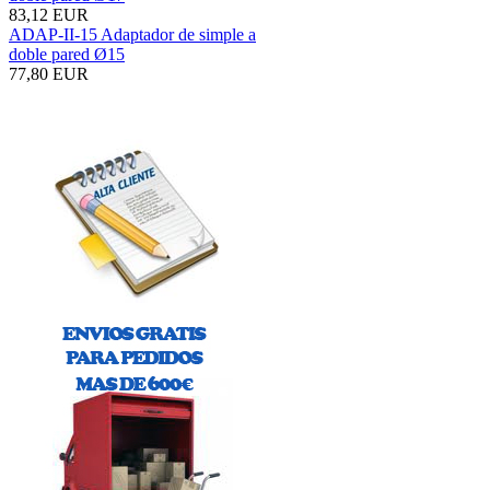
83,12 EUR
ADAP-II-15 Adaptador de simple a
doble pared Ø15
77,80 EUR