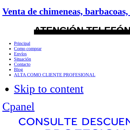
android
Venta de chimeneas, barbacoas, 
Menu Style
ATENCIÓN TELEFÓN
Mega
Principal
Como comprar
Css
Envíos
Situación
Contacto
Dropline
Blog
ALTA COMO CLIENTE PROFESIONAL
Split
Skip to content
Apply
Reset
Cpanel