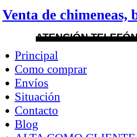
Venta de chimeneas, b
About
Guides
FAQs
Layout
ATENCIÓN TELEFÓN
Principal
default
Como comprar
android
Envíos
Menu Style
Situación
Mega
Contacto
Css
Blog