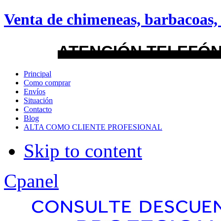
android
Venta de chimeneas, barbacoas, 
Menu Style
ATENCIÓN TELEFÓN
Mega
Principal
Como comprar
Css
Envíos
Situación
Contacto
Dropline
Blog
ALTA COMO CLIENTE PROFESIONAL
Split
Skip to content
Apply
Reset
Cpanel