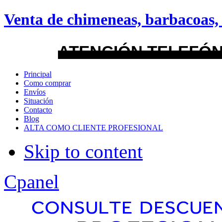
android
Venta de chimeneas, barbacoas, 
Menu Style
ATENCIÓN TELEFÓN
Mega
Principal
Como comprar
Css
Envíos
Situación
Contacto
Dropline
Blog
ALTA COMO CLIENTE PROFESIONAL
Split
Skip to content
Apply
Reset
Cpanel