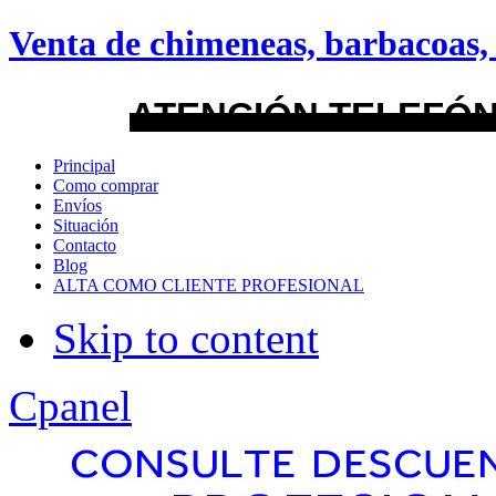
android
Venta de chimeneas, barbacoas, 
Menu Style
ATENCIÓN TELEFÓN
Mega
Principal
Como comprar
Css
Envíos
Situación
Contacto
Dropline
Blog
ALTA COMO CLIENTE PROFESIONAL
Split
Skip to content
Apply
Reset
Cpanel