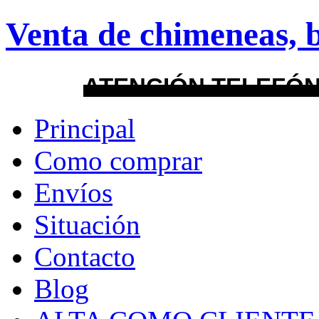
Venta de chimeneas, b
About
Guides
FAQs
Layout
ATENCIÓN TELEFÓN
Principal
default
Como comprar
android
Envíos
Menu Style
Situación
Mega
Contacto
Css
Blog