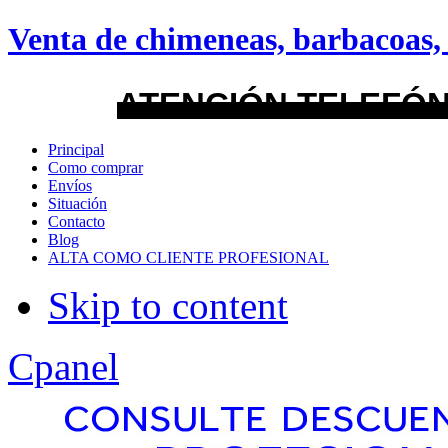
android
Venta de chimeneas, barbacoas, 
Menu Style
ATENCIÓN TELEFÓN
Mega
Principal
Como comprar
Css
Envíos
Situación
Contacto
Dropline
Blog
ALTA COMO CLIENTE PROFESIONAL
Split
Skip to content
Apply
Reset
Cpanel