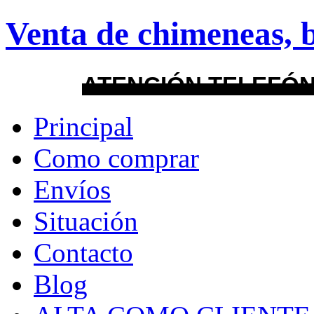
Venta de chimeneas, b
About
Guides
FAQs
Layout
ATENCIÓN TELEFÓN
Principal
default
Como comprar
android
Envíos
Menu Style
Situación
Mega
Contacto
Css
Blog