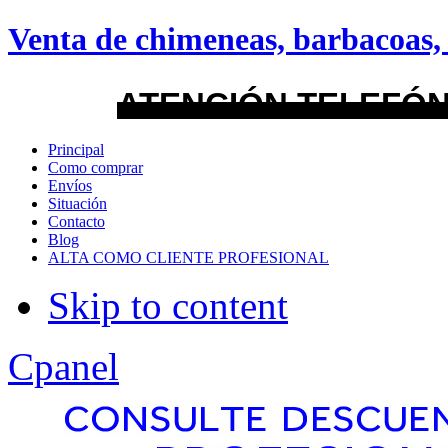
android
Venta de chimeneas, barbacoas, 
Menu Style
ATENCIÓN TELEFÓN
Mega
Principal
Como comprar
Css
Envíos
Situación
Contacto
Dropline
Blog
ALTA COMO CLIENTE PROFESIONAL
Split
Skip to content
Apply
Reset
Cpanel