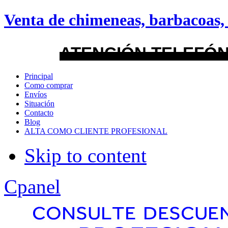
android
Venta de chimeneas, barbacoas, 
Menu Style
ATENCIÓN TELEFÓN
Mega
Principal
Como comprar
Css
Envíos
Situación
Contacto
Dropline
Blog
ALTA COMO CLIENTE PROFESIONAL
Split
Skip to content
Apply
Reset
Cpanel