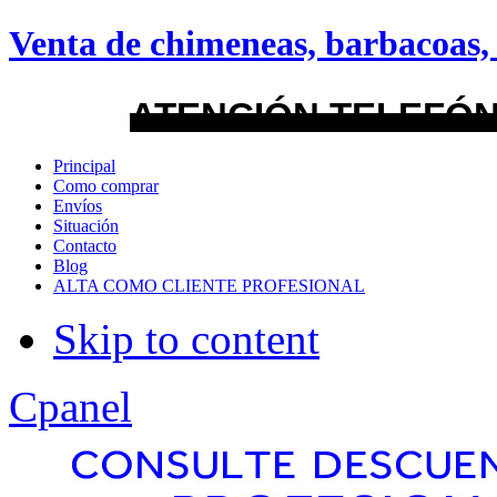
android
Venta de chimeneas, barbacoas, 
Menu Style
ATENCIÓN TELEFÓN
Mega
Principal
Como comprar
Css
Envíos
Situación
Contacto
Dropline
Blog
ALTA COMO CLIENTE PROFESIONAL
Split
Skip to content
Apply
Reset
Cpanel