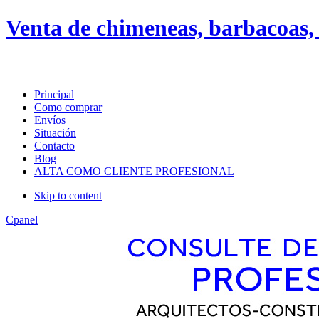
About
Guides
FAQs
Venta de chimeneas, barbacoas, 
Layout
default
android
Principal
Como comprar
Menu Style
Envíos
Situación
Mega
Contacto
Css
Blog
Dropline
ALTA COMO CLIENTE PROFESIONAL
Split
Skip to content
Apply
Reset
Cpanel