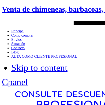
android
Venta de chimeneas, barbacoas, 
Menu Style
ATENCIÓN TELEFÓNI
Mega
Principal
Como comprar
Css
Envíos
Situación
Contacto
Dropline
Blog
ALTA COMO CLIENTE PROFESIONAL
Split
Skip to content
Apply
Reset
Cpanel