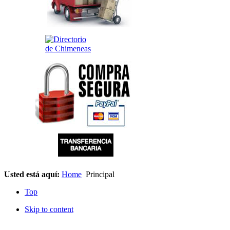
Usted está aquí:
Home
Principal
Top
Skip to content
© 2012 Hiperchimeneas. C\Clavel 12.
Rincón de la Victoria (Málaga)
. C.I.F. B-92590454. Tfno:
952 407 8