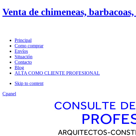
About
Guides
FAQs
Venta de chimeneas, barbacoas, 
Layout
default
android
Principal
Como comprar
Menu Style
Envíos
Situación
Mega
Contacto
Css
Blog
Dropline
ALTA COMO CLIENTE PROFESIONAL
Split
Skip to content
Apply
Reset
Cpanel