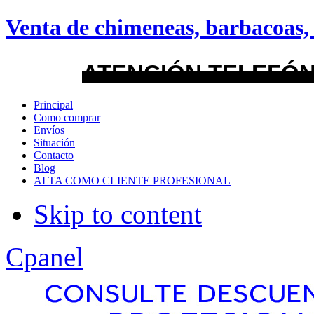
android
Venta de chimeneas, barbacoas, 
Menu Style
ATENCIÓN TELEFÓN
Mega
Principal
Como comprar
Css
Envíos
Situación
Contacto
Dropline
Blog
ALTA COMO CLIENTE PROFESIONAL
Split
Skip to content
Apply
Reset
Cpanel