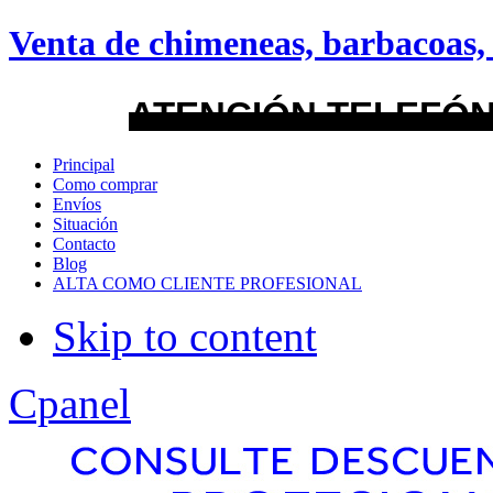
android
Venta de chimeneas, barbacoas, 
Menu Style
ATENCIÓN TELEFÓN
Mega
Principal
Como comprar
Css
Envíos
Situación
Contacto
Dropline
Blog
ALTA COMO CLIENTE PROFESIONAL
Split
Skip to content
Apply
Reset
Cpanel