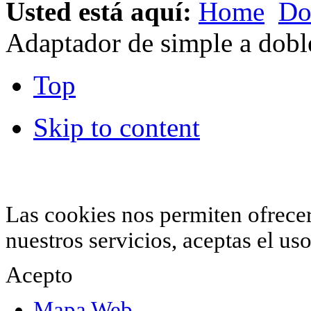
Usted está aquí:
Home
Do
Adaptador de simple a dob
Top
Skip to content
© 2012 Hiperchimeneas. C\Clavel 12.
Rincón 
952 407 834
. Todos los derechos reservados.
Las cookies nos permiten ofrecer 
nuestros servicios, aceptas el u
Acepto
Mapa Web