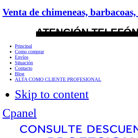
android
Venta de chimeneas, barbacoas, 
Menu Style
ATENCIÓN TELEFÓN
Mega
Principal
Como comprar
Css
Envíos
Situación
Contacto
Dropline
Blog
ALTA COMO CLIENTE PROFESIONAL
Split
Skip to content
Apply
Reset
Cpanel