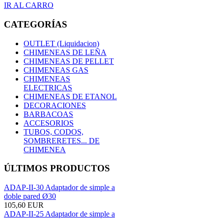
IR AL CARRO
CATEGORÍAS
OUTLET (Liquidacion)
CHIMENEAS DE LEÑA
CHIMENEAS DE PELLET
CHIMENEAS GAS
CHIMENEAS
ELECTRICAS
CHIMENEAS DE ETANOL
DECORACIONES
BARBACOAS
ACCESORIOS
TUBOS, CODOS,
SOMBRERETES... DE
CHIMENEA
ÚLTIMOS PRODUCTOS
ADAP-II-30 Adaptador de simple a
doble pared Ø30
105,60 EUR
ADAP-II-25 Adaptador de simple a