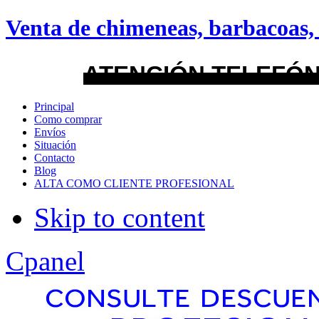
android
Venta de chimeneas, barbacoas, 
Menu Style
ATENCIÓN TELEFÓN
Mega
Principal
Como comprar
Css
Envíos
Situación
Contacto
Dropline
Blog
ALTA COMO CLIENTE PROFESIONAL
Split
Skip to content
Apply
Reset
Cpanel