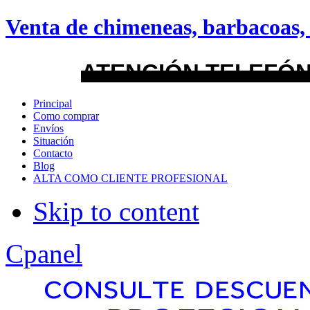
android
Venta de chimeneas, barbacoas, 
Menu Style
ATENCIÓN TELEFÓN
Mega
Principal
Como comprar
Css
Envíos
Situación
Contacto
Dropline
Blog
ALTA COMO CLIENTE PROFESIONAL
Split
Skip to content
Apply
Reset
Cpanel