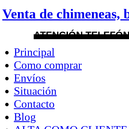
Venta de chimeneas, b
About
Guides
FAQs
Layout
ATENCIÓN TELEFÓN
Principal
default
Como comprar
android
Envíos
Menu Style
Situación
Mega
Contacto
Css
Blog