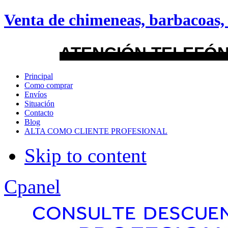
android
Venta de chimeneas, barbacoas, 
Menu Style
ATENCIÓN TELEFÓN
Mega
Principal
Como comprar
Css
Envíos
Situación
Contacto
Dropline
Blog
ALTA COMO CLIENTE PROFESIONAL
Split
Skip to content
Apply
Reset
Cpanel