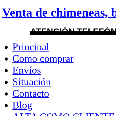
Venta de chimeneas, b
About
Guides
FAQs
Layout
ATENCIÓN TELEFÓN
Principal
default
Como comprar
android
Envíos
Menu Style
Situación
Mega
Contacto
Css
Blog